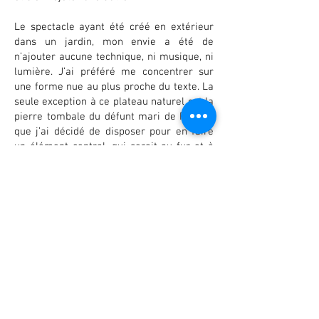
Le spectacle ayant été créé en extérieur
dans un jardin, mon envie a été de
n’ajouter aucune technique, ni musique, ni
lumière. J’ai préféré me concentrer sur
une forme nue au plus proche du texte. La
seule exception à ce plateau naturel est la
pierre tombale du défunt mari de Popova
que j’ai décidé de disposer pour en faire
un élément central, qui serait au fur et à
mesure désacralisé.
A travers leur histoire, c’est le miroir de
notre société contemporaine que l’on peut
encore et toujours dresser. C’est ce qui
m’a poussé à faire de cette pièce un
tribunal populaire, dans lequel la Défense
et l’Accusation sont les deux protagonistes,
le public est juge et jury et dont je ne suis
que le médiateur.