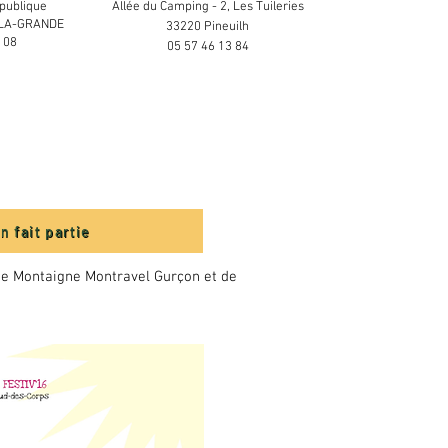
publique
Allée du Camping - 2, Les Tuileries
-LA-GRANDE
33220
Pineuilh
 08
05 57 46 13 84
n fait partie
 de Montaigne Montravel Gurçon et de