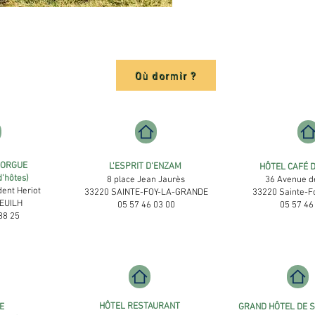
Où dormir ?
'ORGUE
L'ESPRIT D'ENZAM
HÔTEL CAFÉ 
'hôtes)
8 place Jean Jaurès
36 Avenue d
dent Heriot
33220 SAINTE-FOY-LA-GRANDE
33220 Sainte-F
EUILH
05 57 46 03 00
05 57 46
88 25
HÔTEL RESTAURANT
E
GRAND HÔTEL DE S