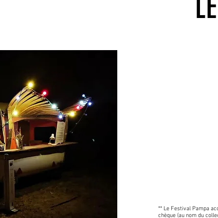
LE
BILLE
PL
TARIF ENFANT 
TARIF MÉCÈNE 
* par spectacle
** Le Festival Pampa ac
chèque (au nom du colle