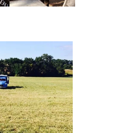
LE F
539 R
33220
Suivre les pann
la département
Le site est ac
de S