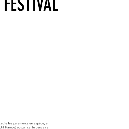
 FESTIVAL
TTERIE EN LIGNE ICI
EIN TARIF : 12€ *
(-10 ans) / ÉTUDIANT : 7€ *
: Prix libre à partir de 15€
cepte les paiements en espèce, en
ctif Pampa) ou par carte bancaire