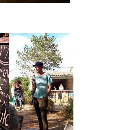
NOUS PR
RESTAURAT
AVANT ET
* PLATS MA
* DE
* BI
VIN DE L
SODA /