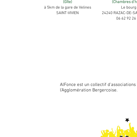
(Gîte)
(Chambres d'h
à 5km de la gare de Velines
Le bourg
SAINT-VIVIEN
24240 RAZAC-DE-S
06 62 92 26
AlFonce est un collectif d'association
l'Agglomération Bergercoise.