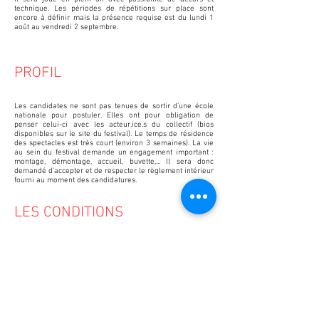
technique. Les périodes de répétitions sur place sont
encore à définir mais la présence requise est du lundi 1
août au vendredi 2 septembre.
PROFIL
Les candidates ne sont pas tenues de sortir d’une école
nationale pour postuler. Elles ont pour obligation de
penser celui-ci avec les acteur.ice.s du collectif (bios
disponibles sur le site du festival). Le temps de résidence
des spectacles est très court (environ 3 semaines). La vie
au sein du festival demande un engagement important :
montage, démontage, accueil, buvette,... Il sera donc
demandé d’accepter et de respecter le règlement intérieur
fourni au moment des candidatures.
LES CONDITIONS
La candidate retenue sera rémunérée pendant le mois
d’août lors de la création du spectacle. Elle sera
également défrayée et logée. En amont de la création elle
devra rendre compte au bureau de direction - Anthony
Boullonnois, Matthieu Dessertine, Loyse Delhomme,
Florent Hu et Marion Lambert - de l’avancée de son travail
et sera tenue de respecter les délais concernant ses
demandes de besoins techniques. Elle devra fournir son
texte aux acteur.ice.s au plus tard mi-juin 2022 (hormis