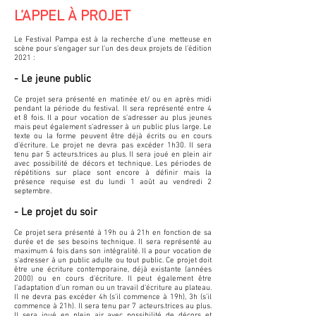
L’APPEL À PROJET
Le Festival Pampa est à la recherche d’une metteuse en
scène pour s’engager sur l’un des deux projets de l’édition
2021 :
- Le jeune public
Ce projet sera présenté en matinée et/ ou en après midi
pendant la période du festival. Il sera représenté entre 4
et 8 fois. Il a pour vocation de s’adresser au plus jeunes
mais peut également s’adresser à un public plus large. Le
texte ou la forme peuvent être déjà écrits ou en cours
d’écriture. Le projet ne devra pas excéder 1h30. Il sera
tenu par 5 acteurs.trices au plus. Il sera joué en plein air
avec possibilité de décors et technique. Les périodes de
répétitions sur place sont encore à définir mais la
présence requise est du lundi 1 août au vendredi 2
septembre.
- Le projet du soir
Ce projet sera présenté à 19h ou à 21h en fonction de sa
durée et de ses besoins technique. Il sera représenté au
maximum 4 fois dans son intégralité. Il a pour vocation de
s’adresser à un public adulte ou tout public. Ce projet doit
être une écriture contemporaine, déjà existante (années
2000) ou en cours d’écriture. Il peut également être
l’adaptation d’un roman ou un travail d’écriture au plateau.
Il ne devra pas excéder 4h (s’il commence à 19h), 3h (s’il
commence à 21h). Il sera tenu par 7 acteurs.trices au plus.
Il sera joué en plein air avec possibilité de décors et