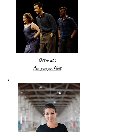
Ostinato
Companyia Pluït