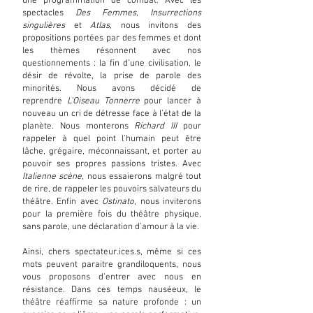
une programmation de combat. Avec les
spectacles
Des Femmes
,
Insurrections
singulières
et
Atlas,
nous invitons des
propositions portées par des femmes et dont
les thèmes résonnent avec nos
questionnements : la fin d’une civilisation, le
désir de révolte, la prise de parole des
minorités.
Nous avons décidé de
reprendre
L’Oiseau Tonnerre
pour lancer à
nouveau un cri de détresse face à l’état de la
planète.
Nous monterons
Richard III
pour
rappeler à quel point l’humain peut être
lâche, grégaire, méconnaissant, et porter au
pouvoir ses propres passions tristes.
Avec
Italienne scène,
nous essaierons malgré tout
de rire, de rappeler les pouvoirs salvateurs du
théâtre.
Enfin avec
Ostinato
, nous inviterons
pour la première fois du théâtre physique,
sans parole, une déclaration d’amour à la vie.
Ainsi, chers spectateur.ices.s, même si ces
mots peuvent paraitre grandiloquents, nous
vous proposons d’entrer avec nous en
résistance. Dans ces temps nauséeux, le
théâtre réaffirme sa nature profonde : un