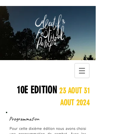
10E EDITION
23 AOUT 31
AOUT 2024
Programmation
Pour cette dixième édition n
ous avons choisi